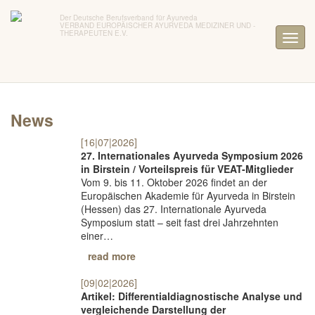
Der Deutsche Berufsverband für Ayurveda
VERBAND EUROPÄISCHER AYURVEDA MEDIZINER UND -
THERAPEUTEN E.V.
News
[16|07|2026]
27. Internationales Ayurveda Symposium 2026
in Birstein / Vorteilspreis für VEAT-Mitglieder
Vom 9. bis 11. Oktober 2026 findet an der
Europäischen Akademie für Ayurveda in Birstein
(Hessen) das 27. Internationale Ayurveda
Symposium statt – seit fast drei Jahrzehnten
einer…
read more
[09|02|2026]
Artikel: Differentialdiagnostische Analyse und
vergleichende Darstellung der