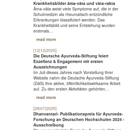
Krankheitsbilder āma-vāta und vāta-rakta
Āma-vāta weist viele Symptome auf, die in der
Schulmedizin als rheumatisch-entzündliche
Erkrankungen klassifiziert werden. Das
Krankheitsbild und seine Entstehung wurden
erstmals…
read more
[12|12|2025]
Die Deutsche Ayurveda-Stiftung feiert
Exzellenz & Engagement mit ersten
Auszeichnungen
Im Juli dieses Jahres nach Vorstellung ihrer
Website nahm die Deutsche Ayurveda-Stiftung
(DāS) ihre aktive, öffentlichkeitswirksame Arbeit
auf. Zu den ersten Aktivitäten gehörten…
read more
[29|07|2025]
Dhanvantari- Publikationspreis für Ayurveda-
Forschung an Deutschen Hochschulen 2024 -
Ausschreibung