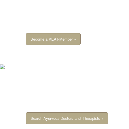
Become a VEAT-Member »
Search Ayurveda-Doctors and -Therapists »