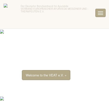
Der Deutsche Berufsverband für Ayurveda
VERBAND EUROPÄISCHER AYURVEDA MEDIZINER UND -
THERAPEUTEN E.V.
Welcome to the VEAT e.V. »