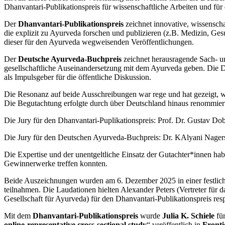
Dhanvantari-Publikationspreis für wissenschaftliche Arbeiten und f
Der
Dhanvantari-Publikationspreis
zeichnet innovative, wissenscha
die explizit zu Ayurveda forschen und publizieren (z.B. Medizin, Ge
dieser für den Ayurveda wegweisenden Veröffentlichungen.
Der
Deutsche Ayurveda-Buchpreis
zeichnet herausragende Sach- un
gesellschaftliche Auseinandersetzung mit dem Ayurveda geben. Die 
als Impulsgeber für die öffentliche Diskussion.
Die Resonanz auf beide Ausschreibungen war rege und hat gezeigt, wi
Die Begutachtung erfolgte durch über Deutschland hinaus renommier
Die Jury für den Dhanvantari-Puplikationspreis: Prof. Dr. Gustav D
Die Jury für den Deutschen Ayurveda-Buchpreis: Dr. KAlyani Nagers
Die Expertise und der unentgeltliche Einsatz der Gutachter*innen hab
Gewinnerwerke treffen konnten.
Beide Auszeichnungen wurden am 6. Dezember 2025 in einer festlichen
teilnahmen. Die Laudationen hielten Alexander Peters (Vertreter fü
Gesellschaft für Ayurveda) für den Dhanvantari-Publikationspreis r
Mit dem
Dhanvantari-Publikationspreis
wurde
Julia K. Schiele
für
online-representative cross-sectional study
“ veröffentlich in
Fronti