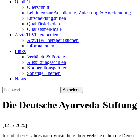
Qualität
Querschnitt
Leitlinien zur Ausbildung, Zulassung & Anerkennung
Entscheidungshilfen
Qualitätskriterien
Qualiätsmerkmale
Ärzte/HP/Therapeuten
Arzt/HP/Therapeut suchen
Informationen
Links
Verbände & Portale
Ausbildungsschulen
Kooperationspartner
Sonstige Themen
News
Die Deutsche Ayurveda-Stiftung
[12|12|2025]
Im Juli dieses Jahres nach Vorstellung ihrer Website nahm die Deutsc