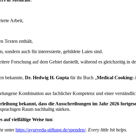
ierte Arbeit,
en Texten enthält,
, sondern auch für interessierte, gebildete Laien sind.
tere Forschung auf dem Gebiet darstellt, während es gleichzeitig in de
nen bekannte,
Dr. Hedwig H. Gupta
für ihr Buch „
Medical Cooking:
elungene Kombination aus fachlicher Kompetenz und einer verständliche
rleihung bekannt, dass die Ausschreibungen im Jahr 2026 fortges
prachigen Raum nachhaltig stärken.
 auf vielfältige Weise tun
:
hr unter
https://ayurveda-stiftung.de/spenden/
.
Every little bit helps
.