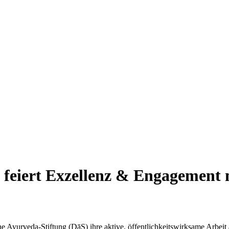
 feiert Exzellenz & Engagement 
he Ayurveda-Stiftung (DāS) ihre aktive, öffentlichkeitswirksame Arbeit