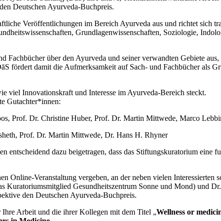
ür den Deutschen Ayurveda-Buchpreis.
ftliche Veröffentlichungen im Bereich Ayurveda aus und richtet sich tra
sundheitswissenschaften, Grundlagenwissenschaften, Soziologie, Indolo
d Fachbücher über den Ayurveda und seiner verwandten Gebiete aus, di
DāS fördert damit die Aufmerksamkeit auf Sach- und Fachbücher als G
e viel Innovationskraft und Interesse im Ayurveda-Bereich steckt.
te Gutachter*innen:
obos, Prof. Dr. Christine Huber, Prof. Dr. Martin Mittwede, Marco L
heth, Prof. Dr. Martin Mittwede, Dr. Hans H. Rhyner
en entscheidend dazu beigetragen, dass das Stiftungskuratorium eine f
 Online-Veranstaltung vergeben, an der neben vielen Interessierten so
r das Kuratoriumsmitglied Gesundheitszentrum Sonne und Mond) und Dr. 
espektive den Deutschen Ayurveda-Buchpreis.
 Ihre Arbeit und die ihrer Kollegen mit dem Titel „
Wellness or medici
ers in Medicine
.