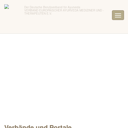
Der Deutsche Berufsverband für Ayurveda
VERBAND EUROPÄISCHER AYURVEDA MEDIZINER UND -
THERAPEUTEN E.V.
Verbände und Portale